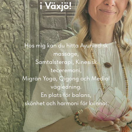
i Växjö!
Hos mig kan du hitta Ayurvedisk
massage,
Samtalsterapi, Kinesisk
teceremoni,
Migrän Yoga, Qigong och Medial
vägledning.
En plats för balans,
skönhet och harmoni för kvinnor